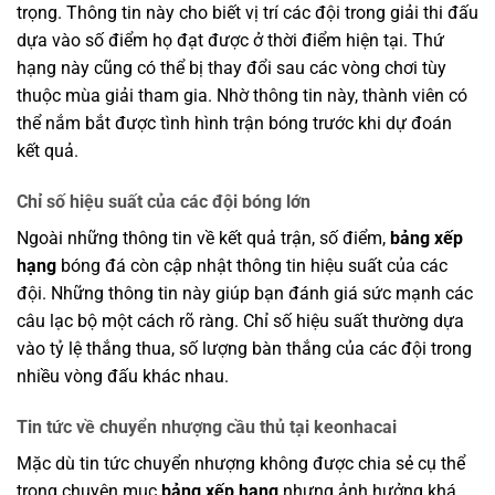
trọng. Thông tin này cho biết vị trí các đội trong giải thi đấu
dựa vào số điểm họ đạt được ở thời điểm hiện tại. Thứ
hạng này cũng có thể bị thay đổi sau các vòng chơi tùy
thuộc mùa giải tham gia. Nhờ thông tin này, thành viên có
thể nắm bắt được tình hình trận bóng trước khi dự đoán
kết quả.
Chỉ số hiệu suất của các đội bóng lớn
Ngoài những thông tin về kết quả trận, số điểm,
bảng xếp
hạng
bóng đá còn cập nhật thông tin hiệu suất của các
đội. Những thông tin này giúp bạn đánh giá sức mạnh các
câu lạc bộ một cách rõ ràng. Chỉ số hiệu suất thường dựa
vào tỷ lệ thắng thua, số lượng bàn thắng của các đội trong
nhiều vòng đấu khác nhau.
Tin tức về chuyển nhượng cầu thủ tại keonhacai
Mặc dù tin tức chuyển nhượng không được chia sẻ cụ thể
trong chuyên mục
bảng xếp hạng
nhưng ảnh hưởng khá