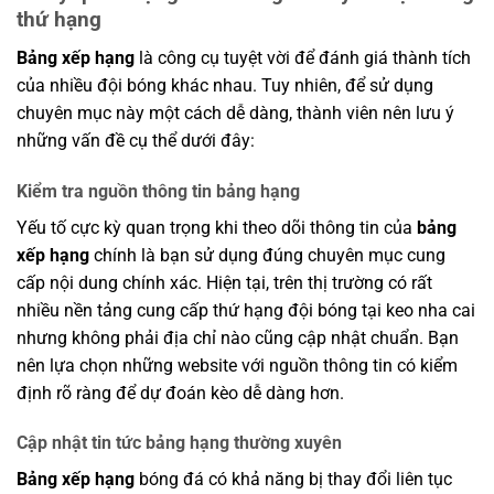
thứ hạng
Bảng xếp hạng
là công cụ tuyệt vời để đánh giá thành tích
của nhiều đội bóng khác nhau. Tuy nhiên, để sử dụng
chuyên mục này một cách dễ dàng, thành viên nên lưu ý
những vấn đề cụ thể dưới đây:
Kiểm tra nguồn thông tin bảng hạng
Yếu tố cực kỳ quan trọng khi theo dõi thông tin của
bảng
xếp hạng
chính là bạn sử dụng đúng chuyên mục cung
cấp nội dung chính xác. Hiện tại, trên thị trường có rất
nhiều nền tảng cung cấp thứ hạng đội bóng tại keo nha cai
nhưng không phải địa chỉ nào cũng cập nhật chuẩn. Bạn
nên lựa chọn những website với nguồn thông tin có kiểm
định rõ ràng để dự đoán kèo dễ dàng hơn.
Cập nhật tin tức bảng hạng thường xuyên
Bảng xếp hạng
bóng đá có khả năng bị thay đổi liên tục