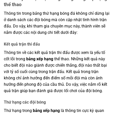
thể thao
Thông tin trong bảng thứ hạng bóng đá không chỉ dừng lại
ở danh sách các đội bóng mà còn cập nhật tình hình trận
đấu. Do vậy, khi tham gia chuyên mục này, thành viên sẽ
nắm được các nội dung chi tiết dưới đây:
Kết quả trận thi đấu
Thông tin về các kết quả trận thi đấu được xem là yếu tố
cốt lõi trong
bảng xếp hạng
thể thao. Những kết quả này
cho biết đội nào giành được chiến thắng, đội nào thất bại
với tỷ số cuối cùng trong trận đấu. Kết quả trong trận
không chỉ ảnh hưởng đến điểm số mỗi đội mà còn ảnh
hưởng đến phong độ của cầu thủ. Do vậy, việc nắm rõ kết
quả trận giúp bạn đánh giá được lối chơi của đội bóng.
Thứ hạng các đội bóng
Thứ hạng trong
bảng xếp hạng
là thông tin cực kỳ quan