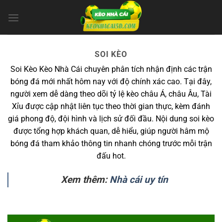
Bỏ
qua
nội
dung
SOI KÈO
Soi Kèo Kèo Nhà Cái chuyên phân tích nhận định các trận
bóng đá mới nhất hôm nay với độ chính xác cao. Tại đây,
người xem dễ dàng theo dõi tỷ lệ kèo châu Á, châu Âu, Tài
Xỉu được cập nhật liên tục theo thời gian thực, kèm đánh
giá phong độ, đội hình và lịch sử đối đầu. Nội dung soi kèo
được tổng hợp khách quan, dễ hiểu, giúp người hâm mộ
bóng đá tham khảo thông tin nhanh chóng trước mỗi trận
đấu hot.
Xem thêm:
Nhà cái uy tín