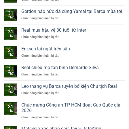
triệu
Barca
bảng
hỏi
Gordon háo hức đá cùng Yamal tại Barca mùa tới
mua
31
mua
sao
Th7
Chức năng bình luận bị tắt
ở
Julian
Leicester
Gordon
Alvarez
trước
háo
giá
Real mua hậu vệ 30 tuổi từ Inter
mùa
31
hức
117
giải
Th7
Chức năng bình luận bị tắt
ở
đá
triệu
Real
cùng
USD
mua
Yamal
Eriksen lại ngất trên sân
31
hậu
tại
Th7
Chức năng bình luận bị tắt
ở
vệ
Barca
Eriksen
30
mùa
lại
tuổi
Real chiêu mộ tân binh Bernardo Silva
tới
31
ngất
từ
Th7
Chức năng bình luận bị tắt
ở
trên
Inter
Real
sân
chiêu
Leo thang vụ Barca tuyên bố kiện Chủ tịch Real
31
mộ
Th7
Chức năng bình luận bị tắt
ở
tân
Leo
binh
thang
Bernardo
Chúc mừng Công an TP HCM đoạt Cup Quốc gia
31
vụ
Silva
2026
Th7
Barca
Chức năng bình luận bị tắt
ở
tuyên
Chúc
bố
mừng
kiện
Malaysia xác nhận chia tay HLV trưởng