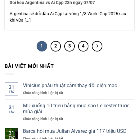
Soi kèo Argentina vs Ai Cập 23h ngày 07/07
Argentina sẽ đối đầu Ai Cập tại vòng 1/8 World Cup 2026 sau
khi vừa [...]
1
2
3
4
BÀI VIẾT MỚI NHẤT
Vinicius phẫu thuật cằm thay đổi diện mạo
31
Th7
Chức năng bình luận bị tắt
ở
Vinicius
phẫu
MU xuống 10 triệu bảng mua sao Leicester trước
31
thuật
mùa giải
Th7
cằm
Chức năng bình luận bị tắt
ở
thay
MU
đổi
xuống
diện
Barca hỏi mua Julian Alvarez giá 117 triệu USD
31
10
mạo
Th7
Chức năng bình luận bị tắt
ở