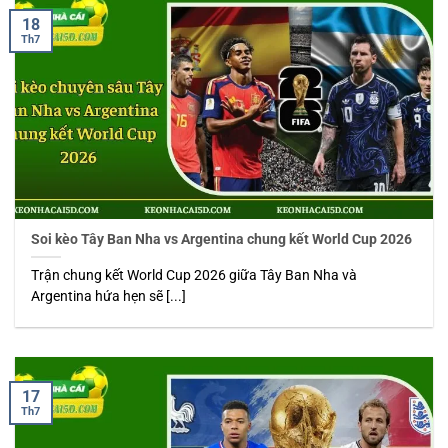
18
Th7
Soi kèo Tây Ban Nha vs Argentina chung kết World Cup 2026
Trận chung kết World Cup 2026 giữa Tây Ban Nha và
Argentina hứa hẹn sẽ [...]
17
Th7