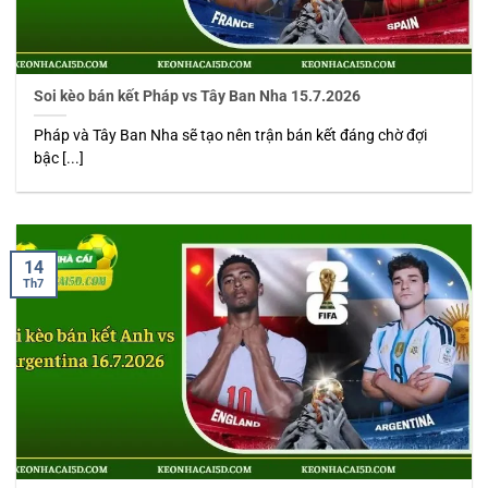
Soi kèo bán kết Pháp vs Tây Ban Nha 15.7.2026
Pháp và Tây Ban Nha sẽ tạo nên trận bán kết đáng chờ đợi
bậc [...]
14
Th7