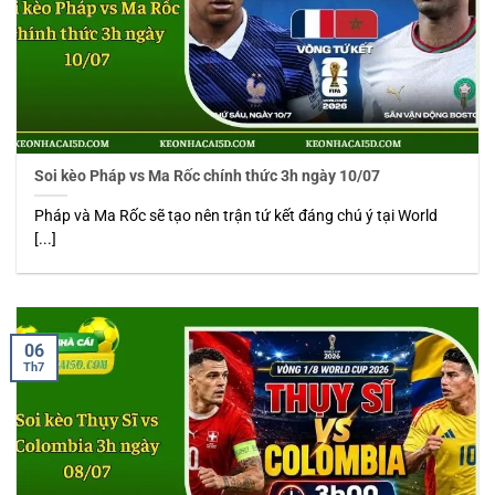
Soi kèo Pháp vs Ma Rốc chính thức 3h ngày 10/07
Pháp và Ma Rốc sẽ tạo nên trận tứ kết đáng chú ý tại World
[...]
06
Th7