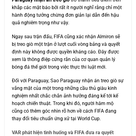
khắp các mặt báo bởi rất ít người nghĩ rằng chỉ một
hành động tưởng chừng đơn giản lại dẫn đến hậu
quả nghiêm trọng như vậy.
Ngay sau trận đấu, FIFA cũng xác nhận Almiron sẽ
bị treo giò một trận ở lượt cuối vòng bảng và quyết
định này không được quyền kháng cáo. Đây được
xem là thông điệp cứng rắn của cơ quan quản lý
bóng đá thế giới trong việc thực thi luật mới.
Đối với Paraguay, Sao Paraguay nhận án treo giò sự
vắng mặt của một trong những cầu thủ giàu kinh
nghiệm nhất chắc chắn ảnh hưởng đáng kể tới kế
hoạch chiến thuật. Trong khi đó, người hâm mộ
cũng có thêm góc nhìn rõ hơn về cách FIFA đang
thay đổi tiêu chuẩn ứng xử tại World Cup.
VAR phát hiện tình huống và FIFA đưa ra quyết