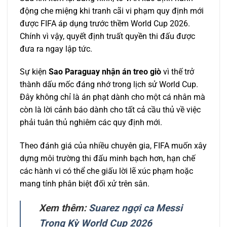
động che miệng khi tranh cãi vi phạm quy định mới
được FIFA áp dụng trước thềm World Cup 2026.
Chính vì vậy, quyết định truất quyền thi đấu được
đưa ra ngay lập tức.
Sự kiện
Sao Paraguay nhận án treo giò
vì thế trở
thành dấu mốc đáng nhớ trong lịch sử World Cup.
Đây không chỉ là án phạt dành cho một cá nhân mà
còn là lời cảnh báo dành cho tất cả cầu thủ về việc
phải tuân thủ nghiêm các quy định mới.
Theo đánh giá của nhiều chuyên gia, FIFA muốn xây
dựng môi trường thi đấu minh bạch hơn, hạn chế
các hành vi có thể che giấu lời lẽ xúc phạm hoặc
mang tính phân biệt đối xử trên sân.
Xem thêm:
Suarez ngợi ca Messi
Trong Kỳ World Cup 2026