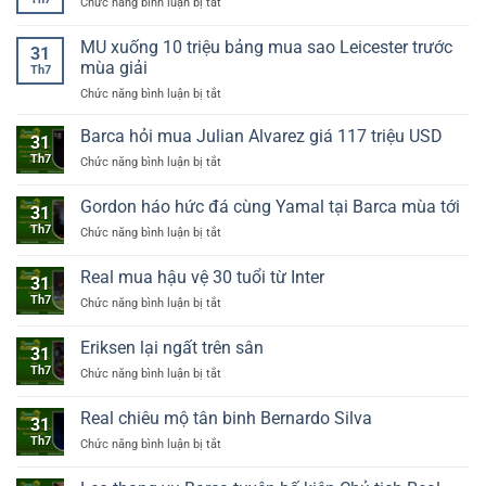
Chức năng bình luận bị tắt
ở
Vinicius
phẫu
MU xuống 10 triệu bảng mua sao Leicester trước
31
thuật
mùa giải
Th7
cằm
Chức năng bình luận bị tắt
ở
thay
MU
đổi
xuống
diện
Barca hỏi mua Julian Alvarez giá 117 triệu USD
31
10
mạo
Th7
Chức năng bình luận bị tắt
ở
triệu
Barca
bảng
hỏi
Gordon háo hức đá cùng Yamal tại Barca mùa tới
mua
31
mua
sao
Th7
Chức năng bình luận bị tắt
ở
Julian
Leicester
Gordon
Alvarez
trước
háo
giá
Real mua hậu vệ 30 tuổi từ Inter
mùa
31
hức
117
giải
Th7
Chức năng bình luận bị tắt
ở
đá
triệu
Real
cùng
USD
mua
Yamal
Eriksen lại ngất trên sân
31
hậu
tại
Th7
Chức năng bình luận bị tắt
ở
vệ
Barca
Eriksen
30
mùa
lại
tuổi
Real chiêu mộ tân binh Bernardo Silva
tới
31
ngất
từ
Th7
Chức năng bình luận bị tắt
ở
trên
Inter
Real
sân
chiêu