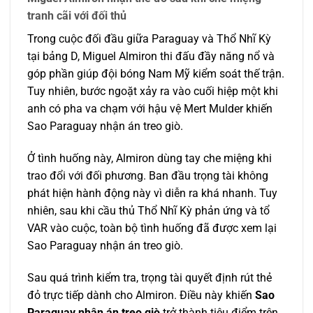
tranh cãi với đối thủ
Trong cuộc đối đầu giữa Paraguay và Thổ Nhĩ Kỳ
tại bảng D, Miguel Almiron thi đấu đầy năng nổ và
góp phần giúp đội bóng Nam Mỹ kiểm soát thế trận.
Tuy nhiên, bước ngoặt xảy ra vào cuối hiệp một khi
anh có pha va chạm với hậu vệ Mert Mulder khiến
Sao Paraguay nhận án treo giò.
Ở tình huống này, Almiron dùng tay che miệng khi
trao đổi với đối phương. Ban đầu trọng tài không
phát hiện hành động này vì diễn ra khá nhanh. Tuy
nhiên, sau khi cầu thủ Thổ Nhĩ Kỳ phản ứng và tổ
VAR vào cuộc, toàn bộ tình huống đã được xem lại
Sao Paraguay nhận án treo giò.
Sau quá trình kiểm tra, trọng tài quyết định rút thẻ
đỏ trực tiếp dành cho Almiron. Điều này khiến
Sao
Paraguay nhận án treo giò
trở thành tiêu điểm trên