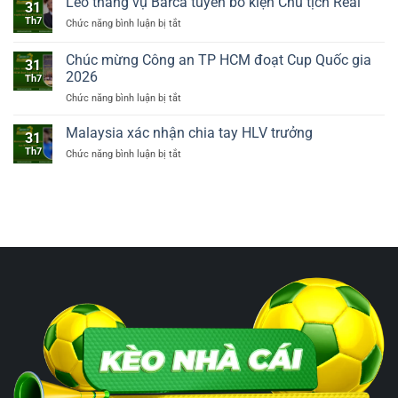
Leo thang vụ Barca tuyên bố kiện Chủ tịch Real
31
mộ
Th7
Chức năng bình luận bị tắt
ở
tân
Leo
binh
thang
Bernardo
Chúc mừng Công an TP HCM đoạt Cup Quốc gia
31
vụ
Silva
2026
Th7
Barca
Chức năng bình luận bị tắt
ở
tuyên
Chúc
bố
mừng
kiện
Malaysia xác nhận chia tay HLV trưởng
31
Công
Chủ
Th7
Chức năng bình luận bị tắt
ở
an
tịch
Malaysia
TP
Real
xác
HCM
nhận
đoạt
chia
Cup
tay
Quốc
HLV
gia
trưởng
2026