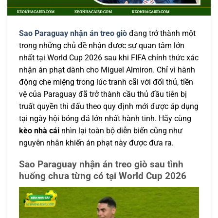
Sao Paraguay nhận án treo giò
đang trở thành một
trong những chủ đề nhận được sự quan tâm lớn
nhất tại World Cup 2026 sau khi FIFA chính thức xác
nhận án phạt dành cho Miguel Almiron. Chỉ vì hành
động che miệng trong lúc tranh cãi với đối thủ, tiền
vệ của Paraguay đã trở thành cầu thủ đầu tiên bị
truất quyền thi đấu theo quy định mới được áp dụng
tại ngày hội bóng đá lớn nhất hành tinh. Hãy cùng
kèo nhà cái
nhìn lại toàn bộ diễn biến cũng như
nguyên nhân khiến án phạt này được đưa ra.
Sao Paraguay nhận án treo giò sau tình
huống chưa từng có tại World Cup 2026