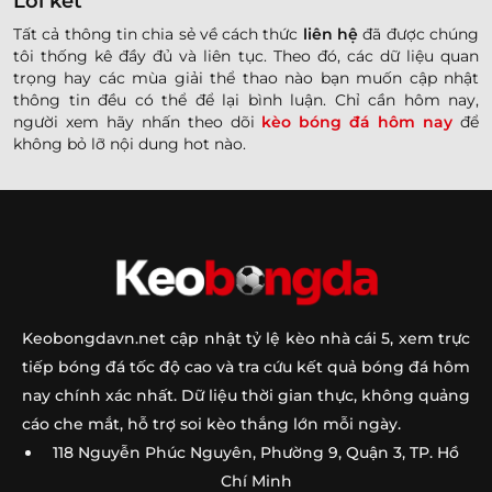
Lời kết
Tất cả thông tin chia sẻ về cách thức
liên hệ
đã được chúng
tôi thống kê đầy đủ và liên tục. Theo đó, các dữ liệu quan
trọng hay các mùa giải thể thao nào bạn muốn cập nhật
thông tin đều có thể để lại bình luận. Chỉ cần hôm nay,
người xem hãy nhấn theo dõi
kèo bóng đá hôm nay
để
không bỏ lỡ nội dung hot nào.
Keobongdavn.net cập nhật tỷ lệ kèo nhà cái 5, xem trực
tiếp bóng đá tốc độ cao và tra cứu kết quả bóng đá hôm
nay chính xác nhất. Dữ liệu thời gian thực, không quảng
cáo che mắt, hỗ trợ soi kèo thắng lớn mỗi ngày.
118 Nguyễn Phúc Nguyên, Phường 9, Quận 3, TP. Hồ
Chí Minh