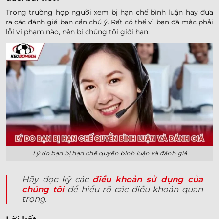
Trong trường hợp người xem bị hạn chế bình luận hay đưa
ra các đánh giá bạn cần chú ý. Rất có thể vì bạn đã mắc phải
lỗi vi phạm nào, nên bị chúng tôi giới hạn.
Lý do bạn bị hạn chế quyền bình luận và đánh giá
Hãy đọc kỹ các
điều khoản sử dụng của
chúng tôi
để hiểu rõ các điều khoản quan
trọng.