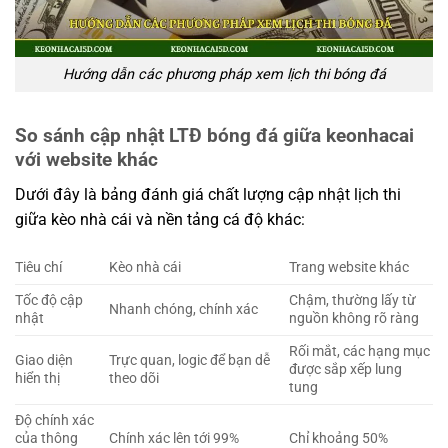
Hướng dẫn các phương pháp xem lịch thi bóng đá
So sánh cập nhật LTĐ bóng đá giữa keonhacai
với website khác
Dưới đây là bảng đánh giá chất lượng cập nhật lịch thi
giữa kèo nhà cái và nền tảng cá độ khác:
Tiêu chí
Kèo nhà cái
Trang website khác
Tốc độ cập
Chậm, thường lấy từ
Nhanh chóng, chính xác
nhật
nguồn không rõ ràng
Rối mắt, các hạng mục
Giao diện
Trực quan, logic để bạn dễ
được sắp xếp lung
hiển thị
theo dõi
tung
Độ chính xác
của thông
Chính xác lên tới 99%
Chỉ khoảng 50%