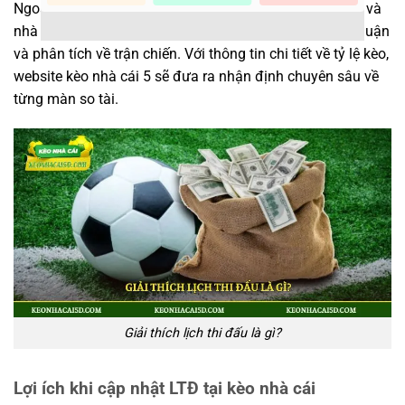
Ngoài ra,
lịch thi đấu
còn giúp các nhà báo, chuyên gia và
nhà phân tích kịp thời chuẩn bị trước các bài viết, bình luận
và phân tích về trận chiến. Với thông tin chi tiết về tỷ lệ kèo,
website kèo nhà cái 5 sẽ đưa ra nhận định chuyên sâu về
từng màn so tài.
Giải thích lịch thi đấu là gì?
Lợi ích khi cập nhật LTĐ tại kèo nhà cái