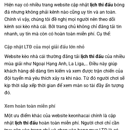
Hiện nay có nhiều trang website cập nhật
lịch thi đấu
bóng
đá nhưng không phải kênh nào cũng uy tín và an toàn.
Chính vì vậy, chúng tôi đề nghị mọi người nên theo dõi
kênh soi kèo nhà cái. Bởi trang chủ không chỉ đăng tải tin
nhanh, uy tín mà còn có hoàn toàn miễn phí. Cụ thể:
Cập nhật LTĐ của mọi giải đấu lớn nhỏ
Website kèo nhà cái thường đăng tải
lịch thi đấu
của nhiều
mùa giải như Ngoại Hạng Anh, La Liga,… Điều này giúp
khách hàng dễ dàng tìm kiếm và xem được trận chiến của
đội tuyển mà yêu thích xảy ra khi nào. Từ đó người chơi sẽ
kịp thời sắp xếp thời gian để xem màn so tài đầy ấn tượng
đó.
Xem hoàn toàn miễn phí
Một ưu điểm khác của website keonhacai chính là cập
nhật
lịch thi đấu
hoàn toàn miễn phí. Người chơi chỉ cần