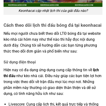
Keonhacai cập nhật lịch thi của giải đấu nào?
Cách theo dõi lịch thi đấu bóng đá tại keonhacai
Nếu mọi người chưa biết theo dõi LTĐ bóng đá tại website
kèo nhà cái hôm nay như thế nào thì hãy đọc nội dung
dưới đây. Chúng tôi sẽ hướng dẫn các bạn từng phương
thức theo dõi đơn giản và phổ biến như sau:
Sử dụng điện thoại
Hiện nay có đa dạng ứng dụng cung cấp thông tin về
lịch
thi đấu
như kèo nhà cái. Điều này giúp các bạn tiện lợi hơn
trong việc theo dõi về trận đấu mọi lúc mọi nơi. Những
phần mềm này thường có giao diện thân thiện và dễ sử
dụng, có tính năng hữu ích như sau:
Livescore: Cung cấp lịch thi, kết quả trực tiếp và thống