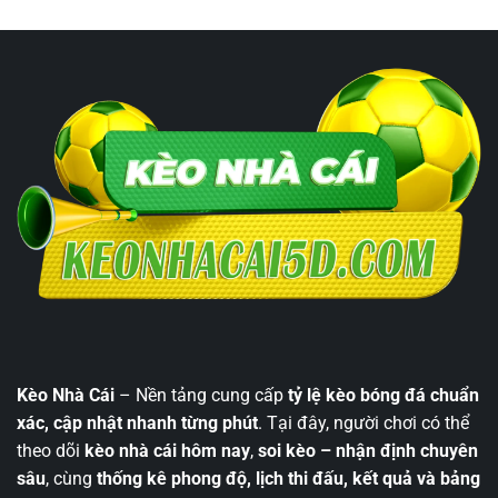
Kèo Nhà Cái
– Nền tảng cung cấp
tỷ lệ kèo bóng đá chuẩn
xác, cập nhật nhanh từng phút
. Tại đây, người chơi có thể
theo dõi
kèo nhà cái hôm nay
,
soi kèo – nhận định chuyên
sâu
, cùng
thống kê phong độ, lịch thi đấu, kết quả và bảng