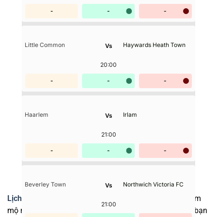
-
-
-
Little Common
Haywards Heath Town
Vs
20:00
-
-
-
Haarlem
Irlam
Vs
21:00
-
-
-
Beverley Town
Northwich Victoria FC
Vs
Lịch thi đấu bóng đá
là yếu tố quan trọng mà người hâm
21:00
mộ nào cũng cần phải nắm bắt. Thông tin này sẽ giúp bạn