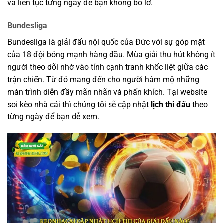
và liên tục từng ngày để bạn không bỏ lỡ.
Bundesliga
Bundesliga là giải đấu nội quốc của Đức với sự góp mặt
của 18 đội bóng mạnh hàng đầu. Mùa giải thu hút không ít
người theo dõi nhờ vào tính cạnh tranh khốc liệt giữa các
trận chiến. Từ đó mang đến cho người hâm mộ những
màn trình diễn đầy mãn nhãn và phấn khích. Tại website
soi kèo nhà cái thì chúng tôi sẽ cập nhật
lịch thi đấu
theo
từng ngày để bạn dễ xem.