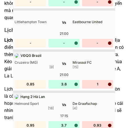
-
-
-
không bị bỏ lỡ bất kỳ trận chiến gay cấn nào của đội tuyển
mà mình yêu thích. Hãy cùng kèo nhà cái tìm hiểu tầm
quan trọng của LTĐ thể thao nhé.
Littlehampton Town
Eastbourne United
Vs
Lịch thi đấu bóng đá là gì?
21:00
Lịch thi đấu
là một bảng thống kê chi tiết về thời gian, địa
-
-
-
điểm và các đội bóng tham gia thi đấu. Ngoài ra, nó còn có
thêm thông tin liên quan về những trận chiến sắp diễn ra.
VĐQG Brazil
Kèo nhà cái hôm nay thường cập nhật LTĐ của tất cả mùa
Cruzeiro (MG)
Mirassol FC
Vs
[9]
[15]
giải lớn trên toàn thế giới như Champions League, Serie A,
21:00
La Liga,…
0.85
3.6
1
Lịch thi không chỉ đơn thuần là bảng thông tin mà nó còn
là công cụ quan trọng để người hâm mộ có thể lên kế
Hạng 2 Hà Lan
hoạch chuẩn bị cho các trận chiến sắp tới. Nó cung cấp cái
Helmond Sport
De Graafschap
Vs
[18]
[4]
nhìn tổng quan về các sự kiện sắp diễn ra và mọi người sẽ
17:15
tranh sắp xếp thời gian để theo dõi.
0.95
3.7
0.93