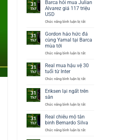
xuống
Barca hỏi mua Julian
31
10
Alvarez giá 117 triệu
Th7
triệu
USD
bảng
Chức năng bình luận bị tắt
ở
mua
Barca
sao
hỏi
Leicester
Gordon háo hức đá
31
mua
trước
cùng Yamal tại Barca
Th7
Julian
mùa
mùa tới
Alvarez
giải
Chức năng bình luận bị tắt
ở
giá
Gordon
117
háo
triệu
Real mua hậu vệ 30
31
hức
USD
tuổi từ Inter
Th7
đá
Chức năng bình luận bị tắt
ở
cùng
Real
Yamal
mua
Eriksen lại ngất trên
tại
31
hậu
Barca
sân
Th7
vệ
mùa
Chức năng bình luận bị tắt
ở
30
tới
Eriksen
tuổi
lại
Real chiêu mộ tân
từ
31
ngất
Inter
binh Bernardo Silva
Th7
trên
Chức năng bình luận bị tắt
ở
sân
Real