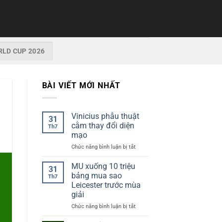
LD CUP 2026
BÀI VIẾT MỚI NHẤT
Vinicius phẫu thuật
31
cằm thay đổi diện
Th7
mạo
Chức năng bình luận bị tắt
ở
Vinicius
phẫu
MU xuống 10 triệu
31
thuật
bảng mua sao
Th7
cằm
Leicester trước mùa
thay
giải
đổi
diện
Chức năng bình luận bị tắt
ở
mạo
MU