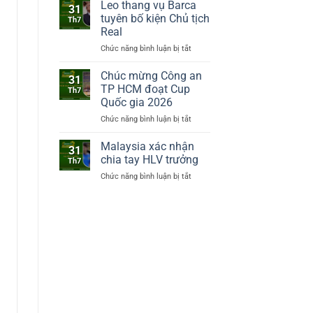
chiêu
Leo thang vụ Barca
31
mộ
tuyên bố kiện Chủ tịch
Th7
tân
Real
binh
Chức năng bình luận bị tắt
ở
Bernardo
Leo
Silva
thang
Chúc mừng Công an
31
vụ
TP HCM đoạt Cup
Th7
Barca
Quốc gia 2026
tuyên
Chức năng bình luận bị tắt
ở
bố
Chúc
kiện
mừng
Chủ
Malaysia xác nhận
31
Công
tịch
chia tay HLV trưởng
Th7
an
Real
Chức năng bình luận bị tắt
ở
TP
Malaysia
HCM
xác
đoạt
nhận
Cup
chia
Quốc
tay
gia
HLV
2026
trưởng