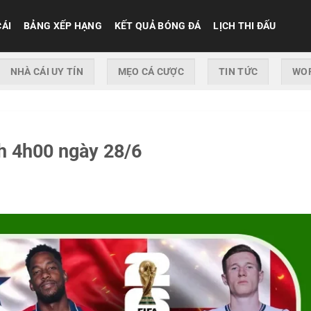
CÁI
BẢNG XẾP HẠNG
KẾT QUẢ BÓNG ĐÁ
LỊCH THI ĐẤU
NHÀ CÁI UY TÍN
MẸO CÁ CƯỢC
TIN TỨC
WOR
h 4h00 ngày 28/6