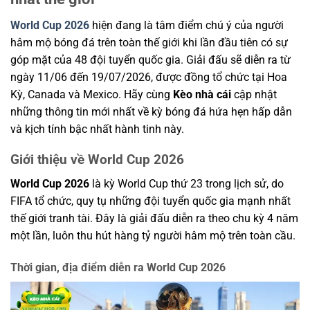
World Cup 2026
hiện đang là tâm điểm chú ý của người
hâm mộ bóng đá trên toàn thế giới khi lần đầu tiên có sự
góp mặt của 48 đội tuyển quốc gia. Giải đấu sẽ diễn ra từ
ngày 11/06 đến 19/07/2026, được đồng tổ chức tại Hoa
Kỳ, Canada và Mexico. Hãy cùng
Kèo nhà cái
cập nhật
những thông tin mới nhất về kỳ bóng đá hứa hẹn hấp dẫn
và kịch tính bậc nhất hành tinh này.
Giới thiệu về World Cup 2026
World Cup 2026
là kỳ World Cup thứ 23 trong lịch sử, do
FIFA tổ chức, quy tụ những đội tuyển quốc gia mạnh nhất
thế giới tranh tài. Đây là giải đấu diễn ra theo chu kỳ 4 năm
một lần, luôn thu hút hàng tỷ người hâm mộ trên toàn cầu.
Thời gian, địa điểm diễn ra World Cup 2026