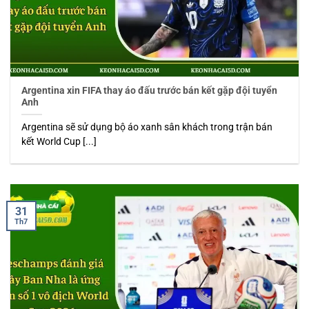
Argentina xin FIFA thay áo đấu trước bán kết gặp đội tuyển
Anh
Argentina sẽ sử dụng bộ áo xanh sân khách trong trận bán
kết World Cup [...]
31
Th7