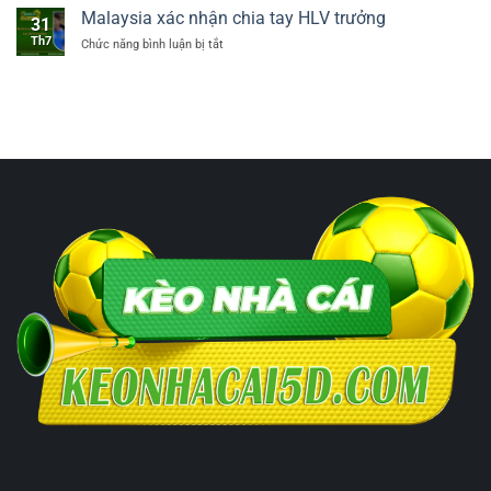
mừng
kiện
Malaysia xác nhận chia tay HLV trưởng
31
Công
Chủ
Th7
Chức năng bình luận bị tắt
ở
an
tịch
Malaysia
TP
Real
xác
HCM
nhận
đoạt
chia
Cup
tay
Quốc
HLV
gia
trưởng
2026