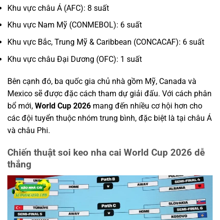
Khu vực châu Á (AFC): 8 suất
Khu vực Nam Mỹ (CONMEBOL): 6 suất
Khu vực Bắc, Trung Mỹ & Caribbean (CONCACAF): 6 suất
Khu vực châu Đại Dương (OFC): 1 suất
Bên cạnh đó, ba quốc gia chủ nhà gồm Mỹ, Canada và
Mexico sẽ được đặc cách tham dự giải đấu. Với cách phân
bổ mới,
World Cup 2026
mang đến nhiều cơ hội hơn cho
các đội tuyển thuộc nhóm trung bình, đặc biệt là tại châu Á
và châu Phi.
Chiến thuật soi keo nha cai World Cup 2026 dễ
thắng