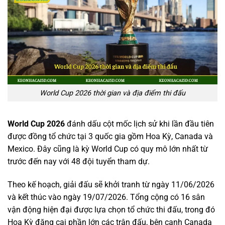
World Cup 2026 thời gian và địa điểm thi đấu
World Cup 2026
đánh dấu cột mốc lịch sử khi lần đầu tiên
được đồng tổ chức tại 3 quốc gia gồm Hoa Kỳ, Canada và
Mexico. Đây cũng là kỳ World Cup có quy mô lớn nhất từ
trước đến nay với 48 đội tuyển tham dự.
Theo kế hoạch, giải đấu sẽ khởi tranh từ ngày 11/06/2026
và kết thúc vào ngày 19/07/2026. Tổng cộng có 16 sân
vận động hiện đại được lựa chọn tổ chức thi đấu, trong đó
Hoa Kỳ đăng cai phần lớn các trận đấu, bên cạnh Canada