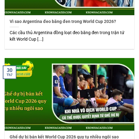
Vì sao Argentina đeo băng đen trong World Cup 2026?
Các cầu thủ Argentina đồng loạt đeo băng đen trong trận tứ
kết World Cup [...]
30
Th7
Ghế dự bị bán kết World Cup 2026 quy tụ nhiều ngôi sao