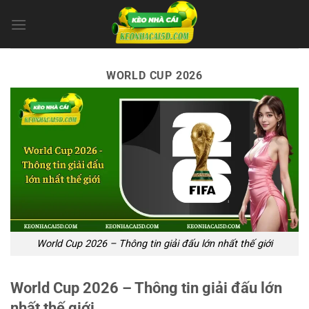
Bỏ
qua
nội
dung
WORLD CUP 2026
World Cup 2026 – Thông tin giải đấu lớn nhất thế giới
World Cup 2026 – Thông tin giải đấu lớn
nhất thế giới