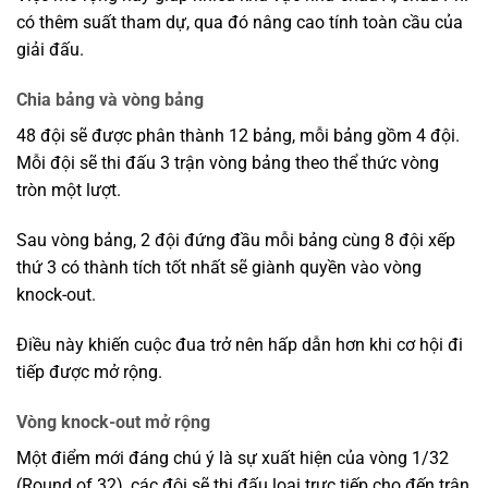
có thêm suất tham dự, qua đó nâng cao tính toàn cầu của
giải đấu.
Chia bảng và vòng bảng
48 đội sẽ được phân thành 12 bảng, mỗi bảng gồm 4 đội.
Mỗi đội sẽ thi đấu 3 trận vòng bảng theo thể thức vòng
tròn một lượt.
Sau vòng bảng, 2 đội đứng đầu mỗi bảng cùng 8 đội xếp
thứ 3 có thành tích tốt nhất sẽ giành quyền vào vòng
knock-out.
Điều này khiến cuộc đua trở nên hấp dẫn hơn khi cơ hội đi
tiếp được mở rộng.
Vòng knock-out mở rộng
Một điểm mới đáng chú ý là sự xuất hiện của vòng 1/32
(Round of 32), các đội sẽ thi đấu loại trực tiếp cho đến trận