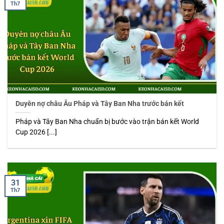
Th7
Duyên nợ châu Âu Pháp và Tây Ban Nha trước bán kết
Pháp và Tây Ban Nha chuẩn bị bước vào trận bán kết World
Cup 2026 [...]
31
Th7