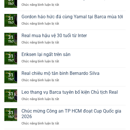
10
mạo
Th7
Chức năng bình luận bị tắt
ở
triệu
Barca
bảng
hỏi
Gordon háo hức đá cùng Yamal tại Barca mùa tới
mua
31
mua
sao
Th7
Chức năng bình luận bị tắt
ở
Julian
Leicester
Gordon
Alvarez
trước
háo
giá
Real mua hậu vệ 30 tuổi từ Inter
mùa
31
hức
117
giải
Th7
Chức năng bình luận bị tắt
ở
đá
triệu
Real
cùng
USD
mua
Yamal
Eriksen lại ngất trên sân
31
hậu
tại
Th7
Chức năng bình luận bị tắt
ở
vệ
Barca
Eriksen
30
mùa
lại
tuổi
Real chiêu mộ tân binh Bernardo Silva
tới
31
ngất
từ
Th7
Chức năng bình luận bị tắt
ở
trên
Inter
Real
sân
chiêu
Leo thang vụ Barca tuyên bố kiện Chủ tịch Real
31
mộ
Th7
Chức năng bình luận bị tắt
ở
tân
Leo
binh
thang
Bernardo
Chúc mừng Công an TP HCM đoạt Cup Quốc gia
31
vụ
Silva
2026
Th7
Barca
Chức năng bình luận bị tắt
ở
tuyên
Chúc
bố