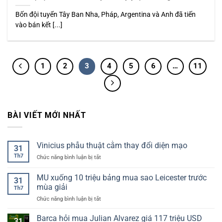
Bốn đội tuyển Tây Ban Nha, Pháp, Argentina và Anh đã tiến
vào bán kết [...]
1
2
3
4
5
6
…
11
BÀI VIẾT MỚI NHẤT
Vinicius phẫu thuật cằm thay đổi diện mạo
31
Th7
Chức năng bình luận bị tắt
ở
Vinicius
phẫu
MU xuống 10 triệu bảng mua sao Leicester trước
31
thuật
mùa giải
Th7
cằm
Chức năng bình luận bị tắt
ở
thay
MU
đổi
xuống
diện
Barca hỏi mua Julian Alvarez giá 117 triệu USD
31