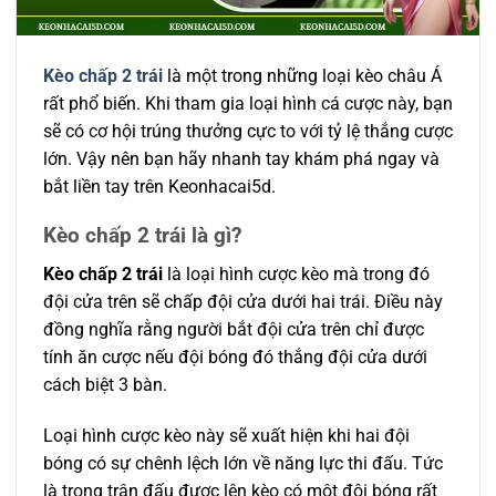
Kèo chấp 2 trái
là một trong những loại kèo châu Á
rất phổ biến. Khi tham gia loại hình cá cược này, bạn
sẽ có cơ hội trúng thưởng cực to với tỷ lệ thắng cược
lớn. Vậy nên bạn hãy nhanh tay khám phá ngay và
bắt liền tay trên Keonhacai5d.
Kèo chấp 2 trái là gì?
Kèo chấp 2 trái
là loại hình cược kèo mà trong đó
đội cửa trên sẽ chấp đội cửa dưới hai trái. Điều này
đồng nghĩa rằng người bắt đội cửa trên chỉ được
tính ăn cược nếu đội bóng đó thắng đội cửa dưới
cách biệt 3 bàn.
Loại hình cược kèo này sẽ xuất hiện khi hai đội
bóng có sự chênh lệch lớn về năng lực thi đấu. Tức
là trong trận đấu được lên kèo có một đội bóng rất