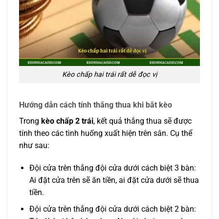
Kèo chấp hai trái rất dễ đọc vị
Hướng dẫn cách tính thắng thua khi bắt kèo
Trong
kèo chấp 2 trái
, kết quả thắng thua sẽ được
tính theo các tình huống xuất hiện trên sân. Cụ thể
như sau:
Đội cửa trên thắng đội cửa dưới cách biệt 3 bàn:
Ai đặt cửa trên sẽ ăn tiền, ai đặt cửa dưới sẽ thua
tiền.
Đội cửa trên thắng đội cửa dưới cách biệt 2 bàn: