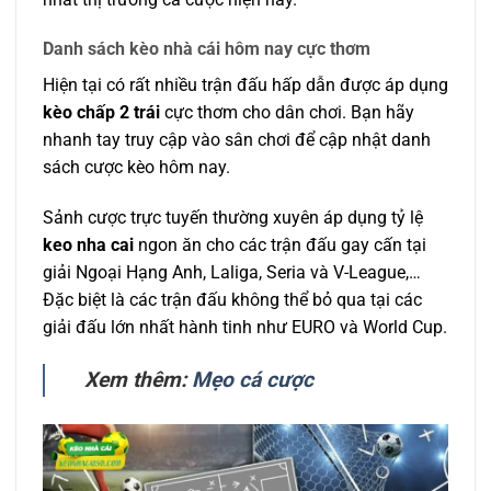
Danh sách kèo nhà cái hôm nay cực thơm
Hiện tại có rất nhiều trận đấu hấp dẫn được áp dụng
kèo chấp 2 trái
cực thơm cho dân chơi. Bạn hãy
nhanh tay truy cập vào sân chơi để cập nhật danh
sách cược kèo hôm nay.
Sảnh cược trực tuyến thường xuyên áp dụng tỷ lệ
keo nha cai
ngon ăn cho các trận đấu gay cấn tại
giải Ngoại Hạng Anh, Laliga, Seria và V-League,…
Đặc biệt là các trận đấu không thể bỏ qua tại các
giải đấu lớn nhất hành tinh như EURO và World Cup.
Xem thêm:
Mẹo cá cược