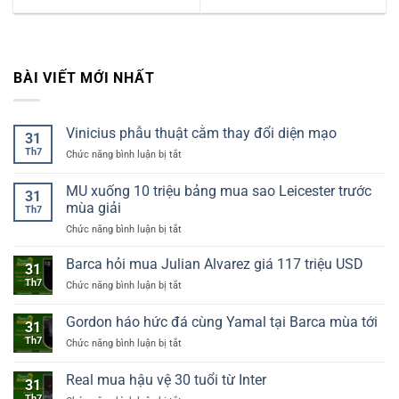
BÀI VIẾT MỚI NHẤT
Vinicius phẫu thuật cằm thay đổi diện mạo
31
Th7
Chức năng bình luận bị tắt
ở
Vinicius
phẫu
MU xuống 10 triệu bảng mua sao Leicester trước
31
thuật
mùa giải
Th7
cằm
Chức năng bình luận bị tắt
ở
thay
MU
đổi
xuống
diện
Barca hỏi mua Julian Alvarez giá 117 triệu USD
31
10
mạo
Th7
Chức năng bình luận bị tắt
ở
triệu
Barca
bảng
hỏi
Gordon háo hức đá cùng Yamal tại Barca mùa tới
mua
31
mua
sao
Th7
Chức năng bình luận bị tắt
ở
Julian
Leicester
Gordon
Alvarez
trước
háo
giá
Real mua hậu vệ 30 tuổi từ Inter
mùa
31
hức
117
giải
Th7