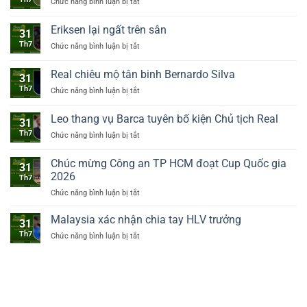
Chức năng bình luận bị tắt
ở
đá
triệu
Real
cùng
USD
mua
Yamal
Eriksen lại ngất trên sân
31
hậu
tại
Th7
Chức năng bình luận bị tắt
ở
vệ
Barca
Eriksen
30
mùa
lại
tuổi
Real chiêu mộ tân binh Bernardo Silva
tới
31
ngất
từ
Th7
Chức năng bình luận bị tắt
ở
trên
Inter
Real
sân
chiêu
Leo thang vụ Barca tuyên bố kiện Chủ tịch Real
31
mộ
Th7
Chức năng bình luận bị tắt
ở
tân
Leo
binh
thang
Bernardo
Chúc mừng Công an TP HCM đoạt Cup Quốc gia
31
vụ
Silva
2026
Th7
Barca
Chức năng bình luận bị tắt
ở
tuyên
Chúc
bố
mừng
kiện
Malaysia xác nhận chia tay HLV trưởng
31
Công
Chủ
Th7
Chức năng bình luận bị tắt
ở
an
tịch
Malaysia
TP
Real
xác
HCM
nhận
đoạt
chia
Cup
tay
Quốc
HLV